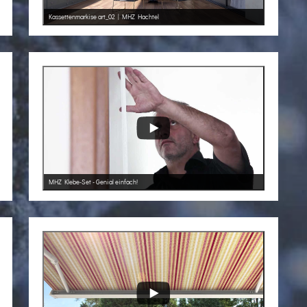
Kassettenmarkise art_02 | MHZ Hachtel
MHZ Klebe-Set - Genial einfach!