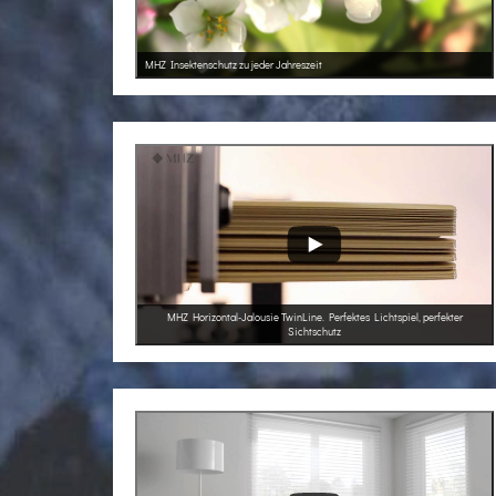
MHZ Insektenschutz zu jeder Jahreszeit
MHZ Horizontal-Jalousie TwinLine. Perfektes Lichtspiel, perfekter
Sichtschutz